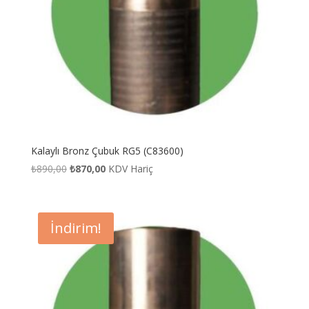
Kalaylı Bronz Çubuk RG5 (C83600)
Orijinal
Şu
₺
890,00
₺
870,00
KDV Hariç
fiyat:
andaki
₺890,00.
fiyat:
₺870,00.
İndirim!