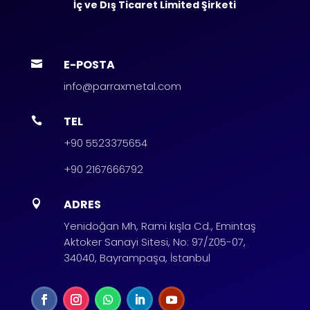
İç ve Dış Ticaret Limited Şirketi
E-POSTA

info@parraxmetal.com
TEL

+90 5523375654
+90 2167666792
ADRES

Yenidoğan Mh, Rami kışla Cd., Emintaş
Aktoker Sanayi Sitesi, No: 97/Z05-07,
34040, Bayrampaşa, İstanbul