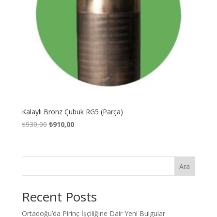
Kalaylı Bronz Çubuk RG5 (Parça)
Orijinal
Şu
₺
930,00
₺
910,00
fiyat:
andaki
₺930,00.
fiyat:
₺910,00.
Ara
Recent Posts
Ortadoğu’da Pirinç İşçiliğine Dair Yeni Bulgular