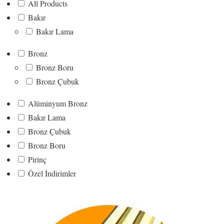
t
t
All Products
:
:
Bakır
₺
₺
Bakır Lama
1
1
Bronz
.
.
Bronz Boru
4
3
Bronz Çubuk
1
8
0
0
Alüminyum Bronz
,
,
Bakır Lama
0
0
Bronz Çubuk
0
0
Bronz Boru
.
.
Pirinç
Özel İndirimler