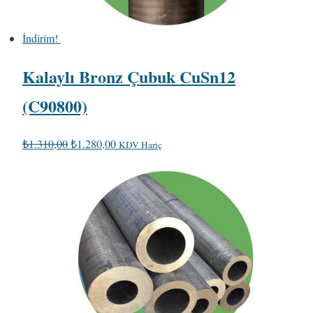
İndirim!
Kalaylı Bronz Çubuk CuSn12
(C90800)
O
Ş
₺
1.310,00
₺
1.280,00
KDV Hariç
r
u
i
a
j
n
i
d
n
a
a
k
l
i
f
f